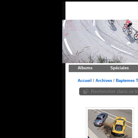
Albums
Spéciales
Accueil
/
Archives
/
Baptemes T
Rechercher dans ce l