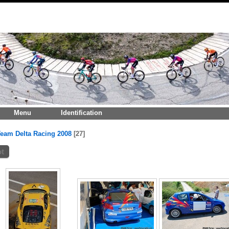
Menu
Identification
eam Delta Racing 2008
27
ot