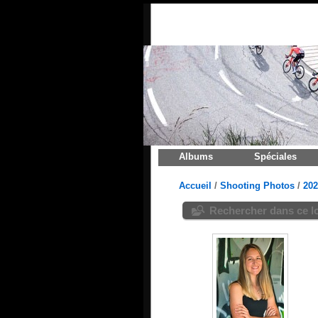
Albums
Spéciales
Accueil
/
Shooting Photos
/
202
Rechercher dans ce l