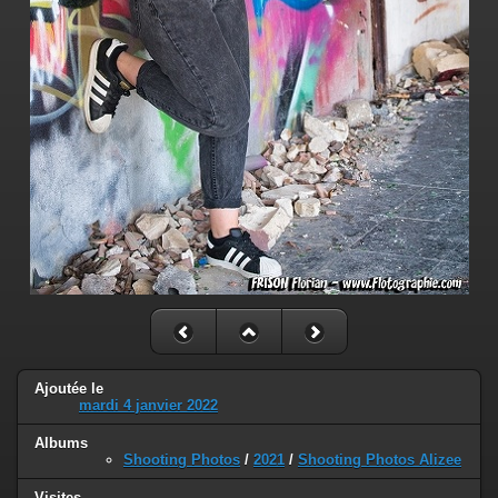
Ajoutée le
mardi 4 janvier 2022
Albums
Shooting Photos
/
2021
/
Shooting Photos Alizee
Visites