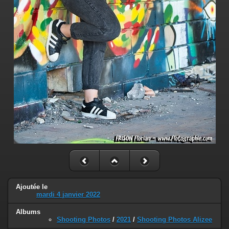
Ajoutée le
mardi 4 janvier 2022
Albums
Shooting Photos
/
2021
/
Shooting Photos Alizee