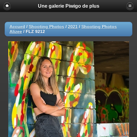
Une galerie Piwigo de plus
Accueil
/
Shooting Photos
/
2021
/
Shooting Photos
Alizee
/
FLZ 9212