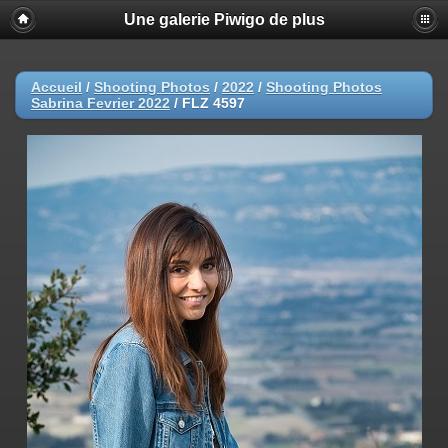
Une galerie Piwigo de plus
Accueil
/
Shooting Photos
/
2022
/
Shooting Photos
Sabrina Fevrier 2022
/
FLZ 4597