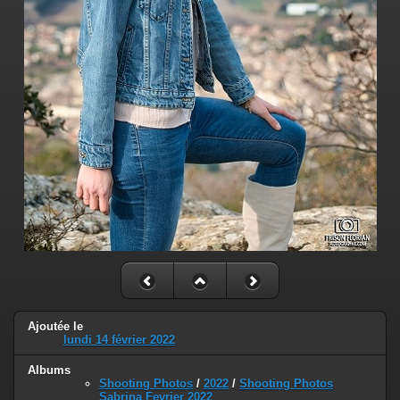
Ajoutée le
lundi 14 février 2022
Albums
Shooting Photos
/
2022
/
Shooting Photos
Sabrina Fevrier 2022