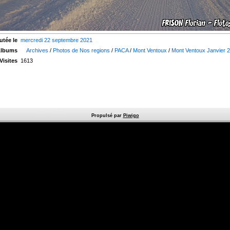
utée le
mercredi 22 septembre 2021
Albums
Archives
/
Photos de Nos regions
/
PACA
/
Mont Ventoux
/
Mont Ventoux Janvier 
Visites
1613
Propulsé par
Piwigo