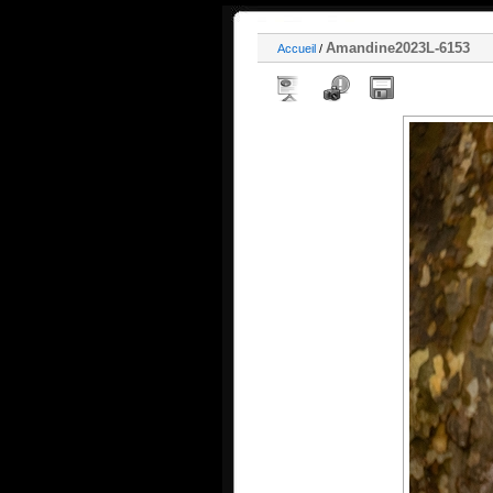
Amandine2023L-6153
Accueil
/