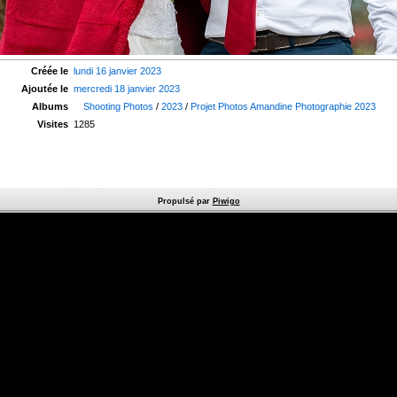
Créée le
lundi 16 janvier 2023
Ajoutée le
mercredi 18 janvier 2023
Albums
Shooting Photos
/
2023
/
Projet Photos Amandine Photographie 2023
Visites
1285
Propulsé par
Piwigo