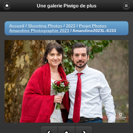
Une galerie Piwigo de plus
Accueil
/
Shooting Photos
/
2023
/
Projet Photos
Amandine Photographie 2023
/
Amandine2023L-6153