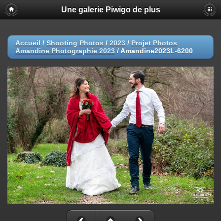
Une galerie Piwigo de plus
Accueil
/
Shooting Photos
/
2023
/
Projet Photos
Amandine Photographie 2023
/
Amandine2023L-6200