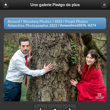
Une galerie Piwigo de plus
Accueil
/
Shooting Photos
/
2023
/
Projet Photos
Amandine Photographie 2023
/
Amandine2023L-6274