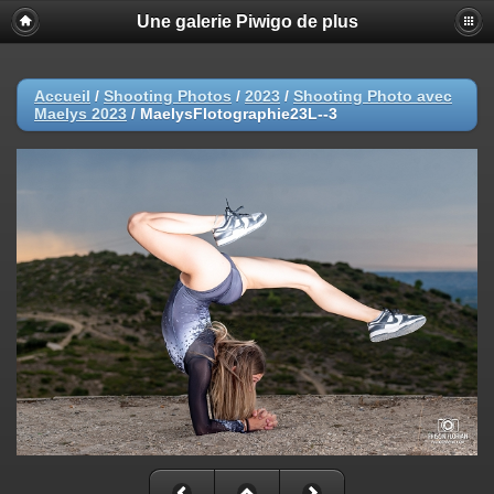
Une galerie Piwigo de plus
Accueil
/
Shooting Photos
/
2023
/
Shooting Photo avec
Maelys 2023
/
MaelysFlotographie23L--3