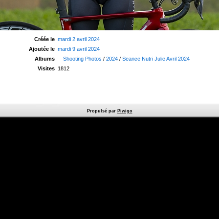
Créée le
mardi 2 avril 2024
Ajoutée le
mardi 9 avril 2024
Albums
Shooting Photos
/
2024
/
Seance Nutri Julie Avril 2024
Visites
1812
Propulsé par
Piwigo