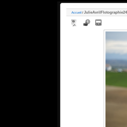
JulieAvrilFlotographie2
Accueil
/