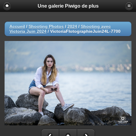
Une galerie Piwigo de plus
Accueil
/
Shooting Photos
/
2024
/
Shooting avec
Victoria Juin 2024
/
VictoriaFlotographieJuin24L-7700