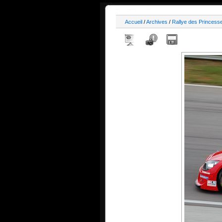
Accueil
/
Archives
/
Rallye des Princess