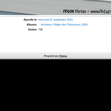
Ajoutée le
mercredi 22 septembre 2021
Albums
Archives
/
Rallye des Princesses 2008
Visites
739
Propulsé par
Piwigo