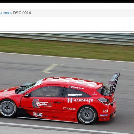
DSC 0014
es 2008
/