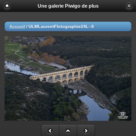
Une galerie Piwigo de plus
Accueil
/
ULMLaurentFlotographie24L--8