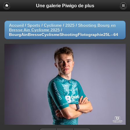
Une galerie Piwigo de plus
Accueil
/
Sports
/
Cyclisme
/
2025
/
Shooting Bourg en
Bresse Ain Cyclisme 2025
/
BourgAinBresseCyclismeShootingFlotographie25L--64