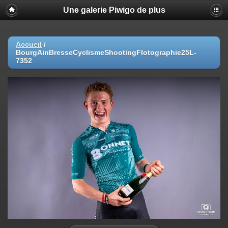
Une galerie Piwigo de plus
Accueil
/
BourgAinBresseCyclismeShootingFlotographie25L-
7352