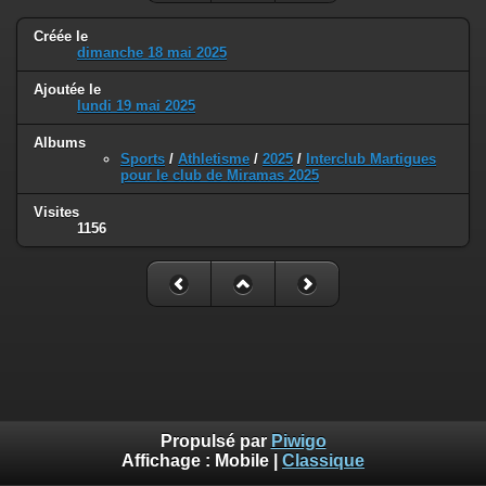
Créée le
dimanche 18 mai 2025
Ajoutée le
lundi 19 mai 2025
Albums
Sports
/
Athletisme
/
2025
/
Interclub Martigues
pour le club de Miramas 2025
Visites
1156
Propulsé par
Piwigo
Affichage :
Mobile
|
Classique