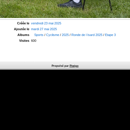
Créée le
vendredi 23 mai 2025
Ajoutée le
mardi 27 mai 2025
Albums
Sports
/
Cyclisme
/
2025
/
Ronde de l Isard 2025
/
Etape 3
Visites
600
Propulsé par
Piwigo