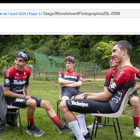
Stage3RondeIsardFlotographie25L-0508
e de l Isard 2025
/
Etape 3
/