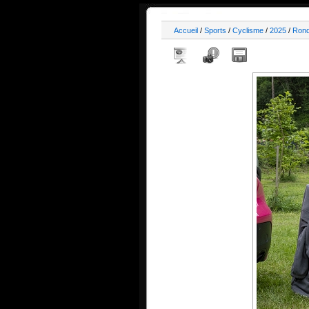
Accueil
/
Sports
/
Cyclisme
/
2025
/
Rond