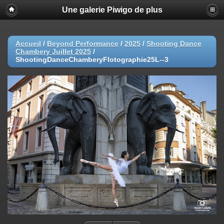
Une galerie Piwigo de plus
Accueil
/
Beyond Performance
/
2025
/
Shooting Dance
Chambery Juillet 2025
/
ShootingDanceChamberyFlotographie25L--3