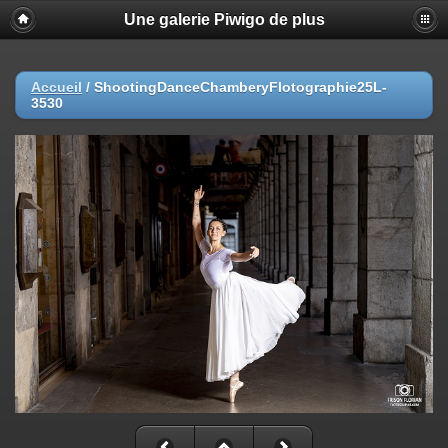
Une galerie Piwigo de plus
Accueil
/
ShootingDanceChamberyFlotographie25L-
3530