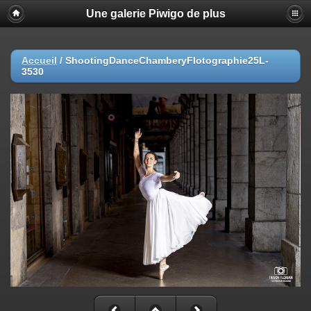
Une galerie Piwigo de plus
Accueil
/
ShootingDanceChamberyFlotographie25L-
3530