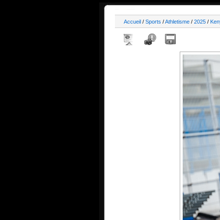
Accueil
/
Sports
/
Athletisme
/
2025
/
Ken