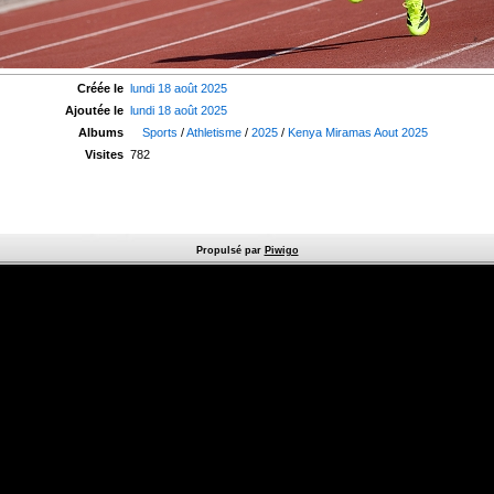
Créée le
lundi 18 août 2025
Ajoutée le
lundi 18 août 2025
Albums
Sports
/
Athletisme
/
2025
/
Kenya Miramas Aout 2025
Visites
782
Propulsé par
Piwigo