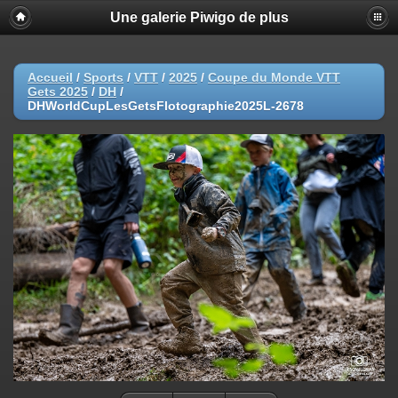
Une galerie Piwigo de plus
Accueil
/
Sports
/
VTT
/
2025
/
Coupe du Monde VTT
Gets 2025
/
DH
/
DHWorldCupLesGetsFlotographie2025L-2678