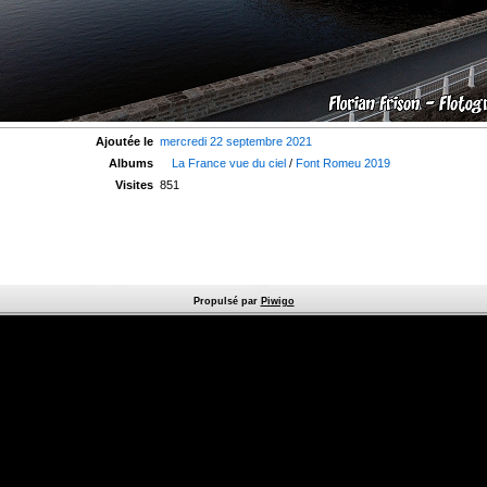
Ajoutée le
mercredi 22 septembre 2021
Albums
La France vue du ciel
/
Font Romeu 2019
Visites
851
Propulsé par
Piwigo