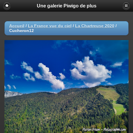
Une galerie Piwigo de plus
Accueil
/
La France vue du ciel
/
La Chartreuse 2020
/
Cucheron12