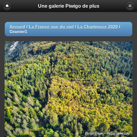
Une galerie Piwigo de plus
Accueil
/
La France vue du ciel
/
La Chartreuse 2020
/
Granier1