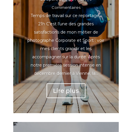
Commentaires
Temps de travail sur ce reportage :
21h C'est l'une des grandes
satisfactions de mon métier de
photographe Corporate et Sport : voir
mes clients grandir et les
accompagner sur la durée. Après
notre première session intense en
décembre dernier à Vienne, la...
Lire plus