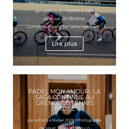
dans des conditions météo difficiles
qui ont mis le matériel à rude
épreuve. Un Binôme
Complémentaire Sur cette épreuve,...
Lire plus
PADEL MON AMOUR : LA
SAGA CONTINUE AU
GRENOBLE TENNIS
PADEL
par
admin
|
4 février 2026
|
Photographe
de Sport
,
Séance Photo
| 0