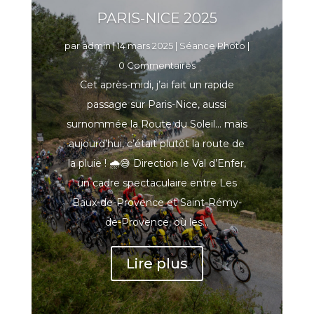
PARIS-NICE 2025
par
admin
|
14 mars 2025
|
Séance Photo
|
0 Commentaires
Cet après-midi, j’ai fait un rapide
passage sur Paris-Nice, aussi
surnommée la Route du Soleil… mais
aujourd’hui, c’était plutôt la route de
la pluie ! 🌧😅 Direction le Val d’Enfer,
un cadre spectaculaire entre Les
Baux-de-Provence et Saint-Rémy-
de-Provence, où les...
Lire plus