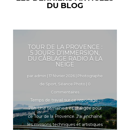
DU BLOG
TOUR DE LA PROVENCE :
5 JOURS D’IMMERSION,
DU CÂBLAGE RADIO À LA
NEIGE
par
admin
|
17 février 2026
|
Photographe
de Sport
,
Séance Photo
| 0
Commentaires
Temps de travail sur ce reportage :
78h Une semaine très chargée pour
ce Tour de la Provence. J'ai enchaîné
les missions techniques et artistiques