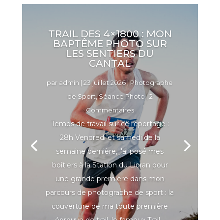
TRAIL DES 4×1800 : MON
BAPTÊME PHOTO SUR
LES SENTIERS DU
CANTAL
par
admin
|
23 juillet 2026
|
Photographe
de Sport
,
Séance Photo
| 2
Commentaires
Temps de travail sur ce reportage :
28h Vendredi et samedi de la
semaine dernière, j'ai posé mes
boîtiers à la Station du Lioran pour
une grande première dans mon
parcours de photographe de sport : la
couverture de ma toute première
épreuve de trail, le fameux Trail...