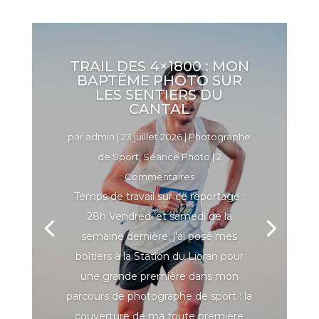
TRAIL DES 4×1800 : MON
BAPTÊME PHOTO SUR
LES SENTIERS DU
CANTAL
par
admin
|
23 juillet 2026
|
Photographe
de Sport
,
Séance Photo
| 2
Commentaires
Temps de travail sur ce reportage :
28h Vendredi et samedi de la
semaine dernière, j'ai posé mes
boîtiers à la Station du Lioran pour
une grande première dans mon
parcours de photographe de sport : la
couverture de ma toute première