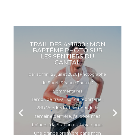
TRAIL DES 4×1800 : MON
BAPTÊME PHOTO SUR
LES SENTIERS DU
CANTAL
par
admin
|
23 juillet 2026
|
Photographe
de Sport
,
Séance Photo
| 2
Commentaires
Temps de travail sur ce reportage :
28h Vendredi et samedi de la
semaine dernière, j'ai posé mes
boîtiers à la Station du Lioran pour
une grande première dans mon