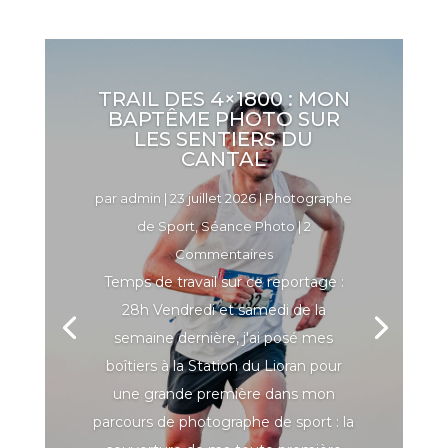
TRAIL DES 4×1800 : MON
BAPTÊME PHOTO SUR
LES SENTIERS DU
CANTAL
par
admin
|
23 juillet 2026
|
Photographe
de Sport
,
Séance Photo
| 2
Commentaires
Temps de travail sur ce reportage :
28h Vendredi et samedi de la
semaine dernière, j'ai posé mes
boîtiers à la Station du Lioran pour
une grande première dans mon
parcours de photographe de sport : la