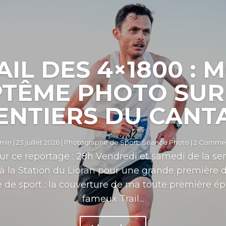
AIL DES 4×1800 : 
TÊME PHOTO SUR
ENTIERS DU CANT
min
|
23 juillet 2026
|
Photographe de Sport
,
Séance Photo
| 2 Commen
ur ce reportage : 28h Vendredi et samedi de la sem
 à la Station du Lioran pour une grande première
de sport : la couverture de ma toute première épre
fameux Trail...