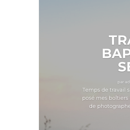
TR
BAP
S
par
ad
Temps de travail s
posé mes boîtiers
de photographe 