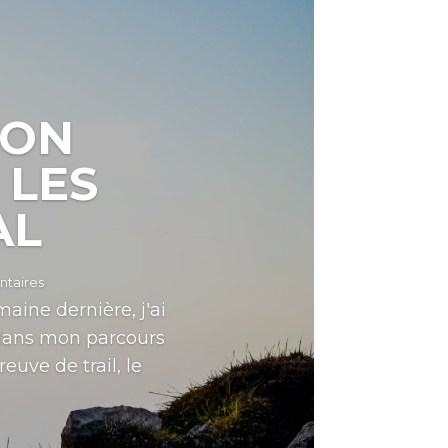
MON
 LES
AL
taires
aine dernière, j'ai
 dans mon parcours
uve de trail, le