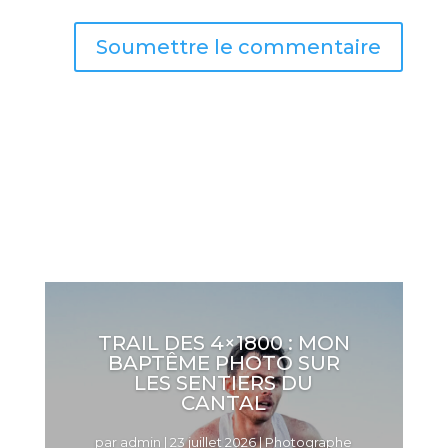
Soumettre le commentaire
TRAIL DES 4×1800 : MON
BAPTÊME PHOTO SUR
LES SENTIERS DU
CANTAL
par
admin
|
23 juillet 2026
|
Photographe