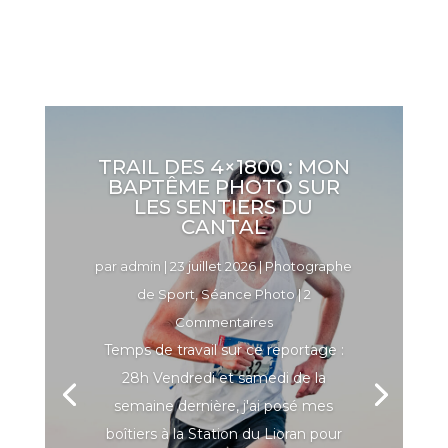
TRAIL DES 4×1800 : MON
BAPTÊME PHOTO SUR
LES SENTIERS DU
CANTAL
par
admin
|
23 juillet 2026
|
Photographe
de Sport
,
Séance Photo
| 2
Commentaires
Temps de travail sur ce reportage :
28h Vendredi et samedi de la
semaine dernière, j'ai posé mes
boîtiers à la Station du Lioran pour