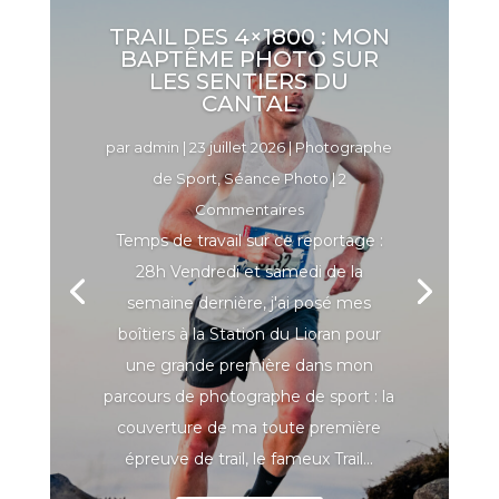
TRAIL DES 4×1800 : MON
BAPTÊME PHOTO SUR
LES SENTIERS DU
CANTAL
par
admin
|
23 juillet 2026
|
Photographe
de Sport
,
Séance Photo
| 2
Commentaires
Temps de travail sur ce reportage :
28h Vendredi et samedi de la
semaine dernière, j'ai posé mes
boîtiers à la Station du Lioran pour
une grande première dans mon
parcours de photographe de sport : la
couverture de ma toute première
épreuve de trail, le fameux Trail...