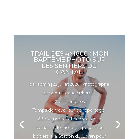
TRAIL DES 4×1800 : MON
BAPTÊME PHOTO SUR
LES SENTIERS DU
CANTAL
par
admin
|
23 juillet 2026
|
Photographe
de Sport
,
Séance Photo
| 2
Commentaires
Temps de travail sur ce reportage :
28h Vendredi et samedi de la
semaine dernière, j'ai posé mes
boîtiers à la Station du Lioran pour